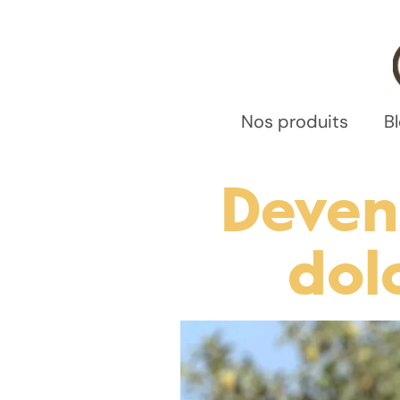
Nos produits
B
Deven
dol