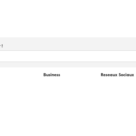
 !
Business
Reseaux Sociaux
l
Cadeaux d'entreprise
Facebook
B2B
Instagram
 de vente
os