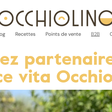
log
Recettes
Points de vente
B2B
ez partenaire
ce vita Occhio