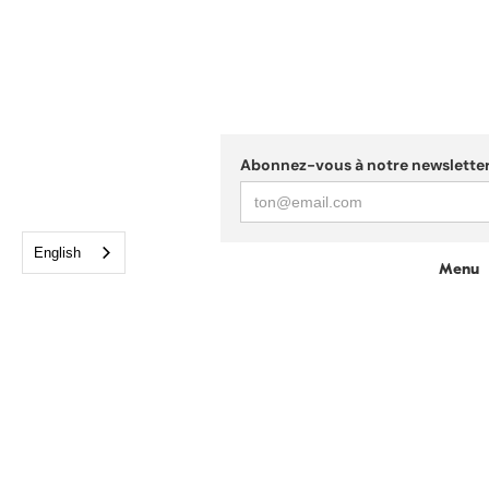
Abonnez-vous à notre newsletter
English
Menu
Accuei
Blog
FAQ
Points
À prop
B2B